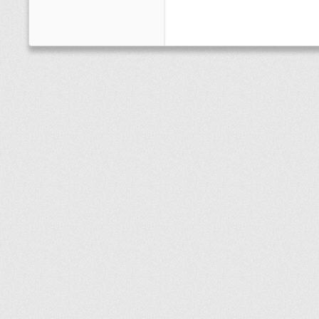
Bei Persenningstoff24.de erhalten Sie eine umfangrei