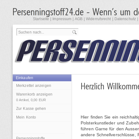
Startseite
|
Impressum
|
AGB
|
Widerrufsrecht
|
Datenschutz
Einkaufen
Merkzettel anzeigen
Warenkorb anzeigen
0
Artikel,
0,00
EUR
Zur Kasse gehen
Hier finden Sie ein reichhal
Mein Konto
Polsterkunstleder und Zubeh
führen Garne für den Ausse
andere Schnellverschlüsse, 
Persenningstoffe