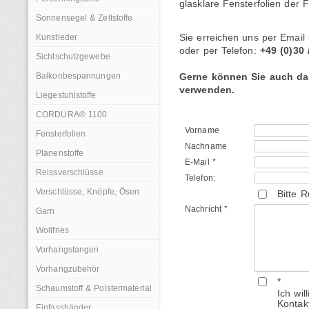
glasklare Fensterfolien der F
Sonnensegel & Zeltstoffe
Kunstleder
Sie erreichen uns per Email 
oder per Telefon:
+49 (0)30 
Sichtschutzgewebe
Balkonbespannungen
Gerne können Sie auch da
verwenden.
Liegestuhlstoffe
CORDURA® 1100
Vorname
Fensterfolien
Nachname
Planenstoffe
E-Mail *
Reissverschlüsse
Telefon:
Verschlüsse, Knöpfe, Ösen
Bitte 
Nachricht *
Garn
Wollfries
Vorhangstangen
Vorhangzubehör
*
Schaumstoff & Polstermaterial
Ich wi
Kontak
Einfassbänder