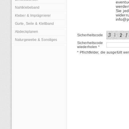
eventu
werden
Nahtklebeband
Sie jed
widerr
Kleber & Imprägnierer
info@p
Gurte, Seile & Klettband
Abdeckplanen
Sicherheitscode
Naturgewebe & Sonstiges
Sicherheitscode
wiederholen *
* Pflichtfelder, die ausgefüllt 
Bei persenningstoff24.de finden Sie ein umfangreiches
Markisenstoffen, Liegestuhlstoffen, CORDURA für Tas
Knöpfen, Druckknöpfen, Nähgarn, Garn speziell für den
Persenningstoff24.de führt in seinem Sortiment bekan
top, Stamoid F4313 heavy cover, VALMEX Nautica le
Nautica leinengeprägt, swela-357 Seasilk plus, swela
Cabrio, Recsystem Acrylpersenningstoff, VALMEX Airte
Glasklarfolien für Zeltfenster und Planenfenster, Na
hat ein umfangreiches Sortiment an Zeltreissverschlü
als Meterware. Loxx Knöpfe und andere Druckknöpfe g
persenningstoff24.de. Bei Persenningstoff24.de könn
Markisenstoff kaufen. Persenningstoff24.de liefert Ku
N, skai Evida, skai Pavinto, skai Samua, Objektkuns
Innenbereich. Auch schwer entflammbare Möbelstoffe u
Klebstoffe für Schaumstoffe als Streich- oder Sprühkl
Persenningstoff24.de ist ein Onlineshop der sich auf 
sonstigen Outdoor und Sonnenschutzmaterialien spezia
Sortiment stetig Erweitert und Ausgebaut. Die schnel
gewährleistet. Europaweiter Versand, auch steuerfreie
Ausfuhrlieferung in das nicht-europäische Ausland ge
Zahlungsabwicklung mit Zahlungsdienstleistern wie z
Vorkasse sind Standard.