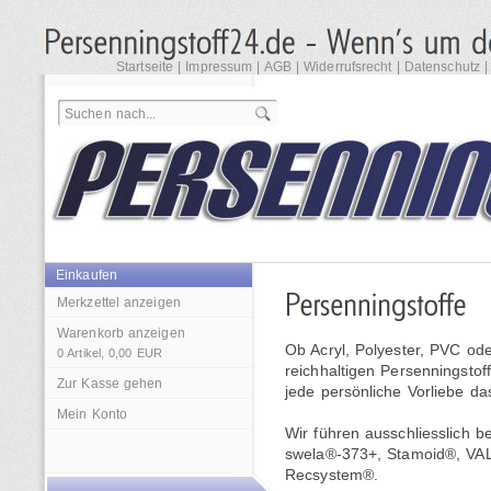
Startseite
|
Impressum
|
AGB
|
Widerrufsrecht
|
Datenschutz
Einkaufen
Merkzettel anzeigen
Warenkorb anzeigen
Ob Acryl, Polyester, PVC od
0
Artikel,
0,00
EUR
reichhaltigen Persenningstof
Zur Kasse gehen
jede persönliche Vorliebe da
Mein Konto
Wir führen ausschliesslich 
swela®-373+, Stamoid®, VA
Recsystem®.