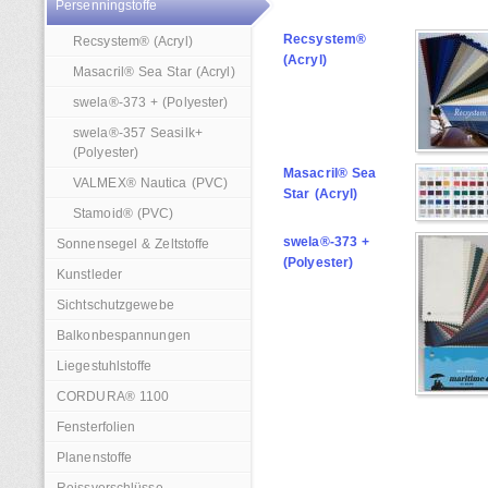
Persenningstoffe
Recsystem®
Recsystem® (Acryl)
(Acryl)
Masacril® Sea Star (Acryl)
swela®-373 + (Polyester)
swela®-357 Seasilk+
(Polyester)
Masacril® Sea
VALMEX® Nautica (PVC)
Star (Acryl)
Stamoid® (PVC)
swela®-373 +
Sonnensegel & Zeltstoffe
(Polyester)
Kunstleder
Sichtschutzgewebe
Balkonbespannungen
Liegestuhlstoffe
CORDURA® 1100
Fensterfolien
Planenstoffe