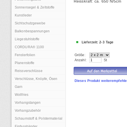
Reisskraft: ca. 650 N/5cm
Sonnensegel & Zeltstoffe
Kunstleder
Sichtschutzgewebe
Balkonbespannungen
Liegestuhlstoffe
Lieferzeit: 2-3 Tage
CORDURA® 1100
Fensterfolien
Größe:
Anzahl:
St
Planenstoffe
Reissverschlüsse
Verschlüsse, Knöpfe, Ösen
Dieses Produkt weiterempfehle
Garn
Wollfries
Vorhangstangen
Vorhangzubehör
Schaumstoff & Polstermaterial
Einfassbänder