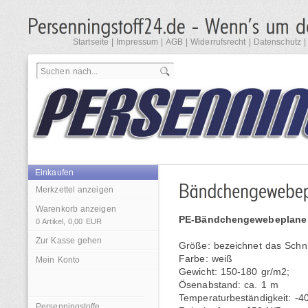
Startseite
|
Impressum
|
AGB
|
Widerrufsrecht
|
Datenschutz
Einkaufen
Merkzettel anzeigen
Warenkorb anzeigen
PE-Bändchengewebeplane
0
Artikel,
0,00
EUR
Zur Kasse gehen
Größe: bezeichnet das Schn
Farbe: weiß
Mein Konto
Gewicht: 150-180 gr/m2;
Ösenabstand: ca. 1 m
Temperaturbeständigkeit: -4
Persenningstoffe