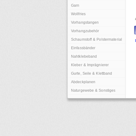
Garn
Wollfries
Vorhangstangen
Vorhangzubehör
Schaumstoff & Polstermaterial
Einfassbänder
Nahtklebeband
Kleber & Imprägnierer
Gurte, Seile & Klettband
Abdeckplanen
Naturgewebe & Sonstiges