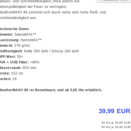
asser- und Schimmelfestigkeit, ohne jedoch die
tmungsfähigkeit der Faser zu verringern.
WeatherMAX® 80 zeichnet sich durch seine sehr hohe Reiß- und
nickbeständigkeit aus.
Technische Daten
Gewebe:
SaturaMAX™
Ausrüstung:
HydroMAX™
Gewicht:
270 g/m2
eißfestigkeit:
Kette 200 daN / Schuss 160 daN
UPF-Wert:
50+
UVA + UVB Filter:
>99%
Wassersäule:
650 mm
reite:
152 cm
Farben:
24
eatherMAX® 80 ist Bestellware, und ab 5,00 lfm erhältlich.
39,99 EUR
20 lfm je
35,85 EUR
60 lfm je
28,90 EUR