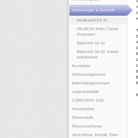
W
A
Sonnensegel & Zeltstoffe
K
WeatherMAX® 80
VALMEX® Airtex Classic
(Polyester)
Batyline® iso 62
Batyline® iso 62 schwer
R
entflammbar
Kunstleder
Sichtschutzgewebe
B
Balkonbespannungen
Liegestuhlstoffe
W
CORDURA® 1100
Fensterfolien
Planenstoffe
Reissverschlüsse
Verschlüsse, Knöpfe, Ösen