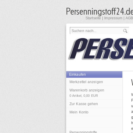
Startseite
|
Impressum
|
AGB
Einkaufen
Merkzettel anzeigen
Warenkorb anzeigen
0
Artikel,
0,00
EUR
F
Zur Kasse gehen
u
a
Mein Konto
g
e
Persenningstoffe