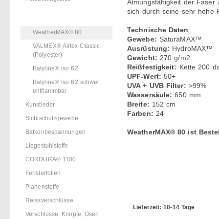
Atmungsfähigkeit der Faser
sich durch seine sehr hohe 
Sonnensegel & Zeltstoffe
Technische Daten
WeatherMAX® 80
Gewebe:
SaturaMAX™
VALMEX® Airtex Classic
Ausrüstung:
HydroMAX™
(Polyester)
Gewicht:
270 g/m2
Reißfestigkeit:
Kette 200 d
Batyline® iso 62
UPF-Wert:
50+
Batyline® iso 62 schwer
UVA + UVB Filter:
>99%
entflammbar
Wassersäule:
650 mm
Breite:
152 cm
Kunstleder
Farben:
24
Sichtschutzgewebe
Balkonbespannungen
WeatherMAX® 80 ist Bestell
Liegestuhlstoffe
CORDURA® 1100
Fensterfolien
Planenstoffe
Reissverschlüsse
Lieferzeit: 10-14 Tage
Verschlüsse, Knöpfe, Ösen