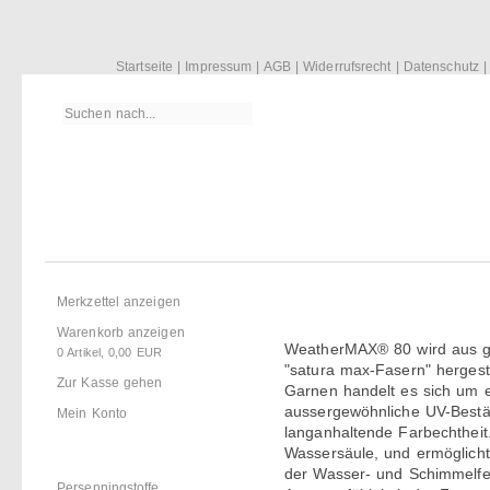
Startseite
|
Impressum
|
AGB
|
Widerrufsrecht
|
Datenschutz
Einkaufen
Merkzettel anzeigen
Warenkorb anzeigen
WeatherMAX® 80 wird aus g
0
Artikel,
0,00
EUR
"satura max-Fasern" hergeste
Zur Kasse gehen
Garnen handelt es sich um e
aussergewöhnliche UV-Bestän
Mein Konto
langanhaltende Farbechtheit
Wassersäule, und ermöglich
der Wasser- und Schimmelfes
Persenningstoffe